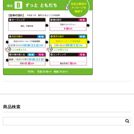
カード付フォトフレームクロック(集合)
目覚まし時計(集合＋個別)
メロディ時計(集合)
音声時計(集合)
目覚まし時計(個別)
お絵かきギャラリープラス(絵＋個別)
メロディ時計(個別)
知育時計
制服メモリー
商品検索
お絵かきギャラリー
自作オリジナル時計