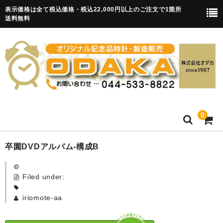
表示価格は全て税込価格・税込22,000円以上のご注文で1箇所
送料無料
0
HOME
卒園DVDアルバム-構成B
卒園記念品
Filed under:
目覚まし時計(集合)
iriomote-aa
知育目覚まし時計(集合・園舎)