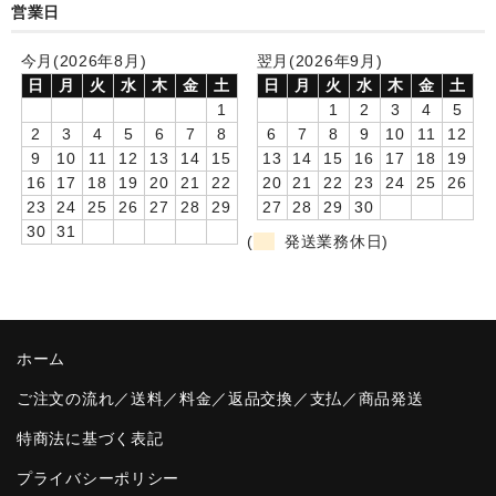
営業日
卒園DVDアルバム
今月(2026年8月)
翌月(2026年9月)
園や先生への贈り物
日
月
火
水
木
金
土
日
月
火
水
木
金
土
1
1
2
3
4
5
卒業記念品
2
3
4
5
6
7
8
6
7
8
9
10
11
12
9
10
11
12
13
14
15
13
14
15
16
17
18
19
音声入りフォトフレームクロック(集合)
16
17
18
19
20
21
22
20
21
22
23
24
25
26
23
24
25
26
27
28
29
27
28
29
30
音声入りフォトフレームクロック(校歌)
30
31
(
発送業務休日)
スポーツウォッチ
ポケットウォッチ
ホーム
目覚まし時計(集合)
ご注文の流れ／送料／料金／返品交換／支払／商品発送
温湿度計付目覚まし時計
特商法に基づく表記
制服メモリー
プライバシーポリシー